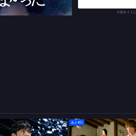
に、現世をさまよう直木と唯
のは松山ケンイチ。実家は千
※別サイト
は一切なかった譲。しかし、
姿が見えることに気づく。戸
だが…。そんな３人が関わり合
メッセージを伝えると共に、
訴えかける完全オリジナルス
(C)TBSスパークル／TBS
あと4日