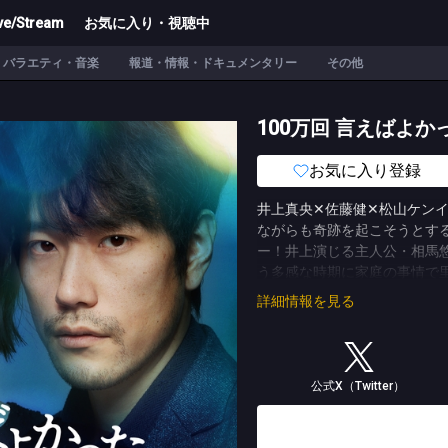
ve/Stream
お気に入り・視聴中
バラエティ・音楽
報道・情報・ドキュメンタリー
その他
100万回 言えばよか
お気に入り登録
井上真央✕佐藤健✕松山ケン
ながらも奇跡を起こそうとする
ー！井上演じる主人公・相馬
う多感な時期に家庭の事情で
う。その後、直木とは別々の
詳細情報を見る
わらない空気感の直木に自然
木は突然姿を消してしまうの
想い、悩みながらも少しずつ
る直木は、悠依と同じく家庭
公式X（Twitter）
直木は小さな店をオープンさ
長くなるにつれ、この先の人
巻き込まれ、死んだ時の記憶