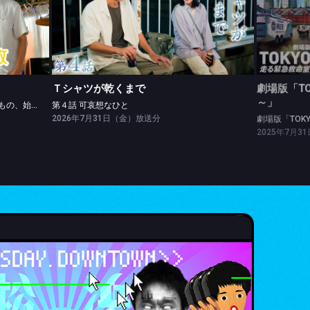
Ｔシャツが乾くまで
劇場版「
第４話 「かわいい」で得るもの、失くすもの、始まる♥もの
第４話 可哀想なひと
劇場版「
Ｔシャツが乾くまで
劇場版「TO
～」
第４話 「かわいい」で得るもの、失くすもの、始まる♥もの
第４話 可哀想なひと
2026年7月31日（金）放送分
劇場版「TOK
2025年7月