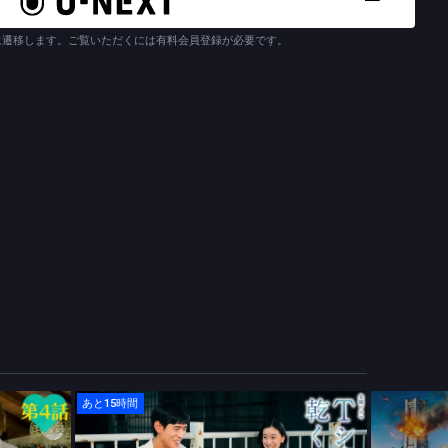
一意思の疎通ができる刑事・魚住譲（うおずみ・ゆずる）を演じる
年続く寺であり、霊媒体質の家系に生まれたが幼少期からその才能
に遷移します。ご覧いただくには有料会員登録が必要です。
とある事件を追っている最中に、魂となって現世をさまよう直木の
惑いを隠せないまま、直木の思いを伝えるため悠依に接触を図るの
いながら、“当たり前のことは、決して当たり前ではない”という
“その当たり前がどんなに愛おしくかけがえのないものか”を改めて
トーリー！
あと15時間