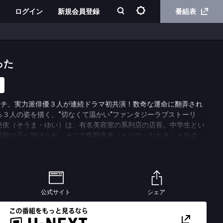
ログイン
新規会員登録
番組表
った
イチ、実力派俳優３人が連続ドラマ初共演！数奇な運命に翻弄され
３人の姿を描く、“切なくて温かい”ファンタジーラブストーリ
悠依（そうま・ゆい）は、有名美容室の系列店の店長。中学生とい
里親の元へ預けられ、そこで鳥野直木（とりの・なおき）と出会
道を歩み音信不通だったが、直木が営む料理店で偶然再会。昔と変
と惹かれた悠依は、彼となら幸せになれるという確信を持つが、直
だった…。実力派女優の井上が、突然命を落としてしまった恋人を
前を向いて歩み出す切ない主人公を熱演する。そして、佐藤が演じ
の事情で里親に預けられた過去を持つ。料理人の道を目指していた
公式サイト
シェア
せ、そこで悠依と偶然の再会を果たす。悠依と一緒に過ごす時間が
生も一緒に歩んでいきたいと思うようになるが、ある日突然事件に
が無いまま魂となって現世をさまようことになってしまう…。さら