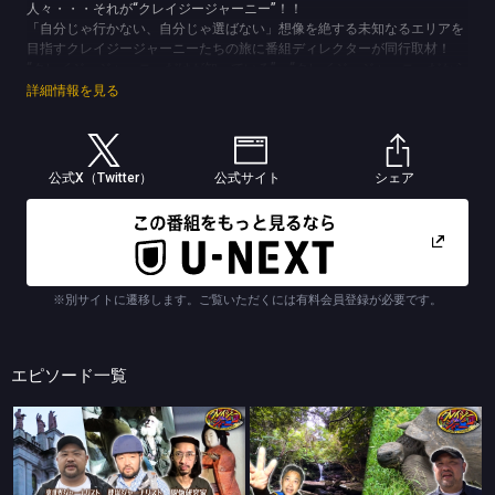
人々・・・それが“クレイジージャーニー”！！
「自分じゃ行かない、自分じゃ選ばない」想像を絶する未知なるエリアを
目指すクレイジージャーニーたちの旅に番組ディレクターが同行取材！
“クレイジージャーニーだけが知っている”、“クレイジージャーニーだから
遭遇した”常人離れの体験談をスタジオで語り尽くす！
詳細情報を見る
伝聞型紀行バラエティ！クレイジージャーニーをお楽しみに！
(C)TBS
公式X（Twitter）
公式サイト
シェア
※別サイトに遷移します。ご覧いただくには有料会員登録が必要です。
エピソード一覧
クレイジージャーニー
クレイジージャーニー
8月14日～16日「クレイジージャーニーライブ」直前！ジャーニー達のお宝＆命の危機を感じたあの旅
西表島・水上に咲く奇跡の花園＆ゴンザレスがガラパゴスへ！幻の花園＆楽園の裏！世界遺産ゴールデンSP