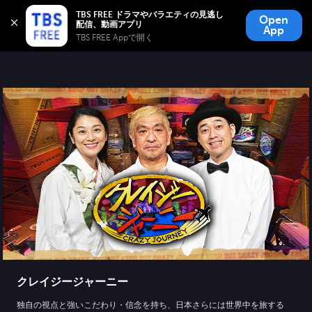
TBS FREE
TBS FREE ドラマやバラエティの見逃し
Open
無料見逃し配信
App
TBS FREE Appで開く 
クレイジージャーニー
独自の視点と強いこだわり・信念を持ち、日本さらには世界中を旅する