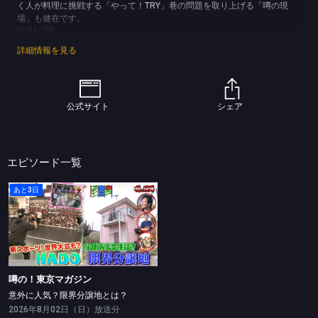
く人が料理に挑戦する「やって！TRY」巷の問題を取り上げる「噂の現
場」も健在です。
(C)BS-TBS
詳細情報を見る
公式サイト
シェア
エピソード一覧
あと3日
噂の！東京マガジン
意外に人気？限界分譲地とは？
噂の！東京マガジン
意外に人気？限界分譲地とは？
2026年8月02日（日）放送分