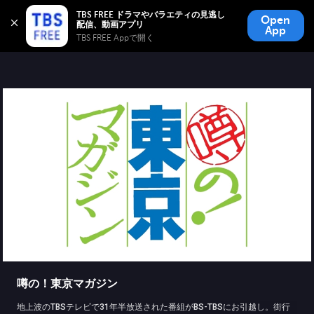
TBS FREE
TBS FREE ドラマやバラエティの見逃し
Open
無料見逃し配信
App
TBS FREE Appで開く 
噂の！東京マガジン
地上波のTBSテレビで31年半放送された番組がBS-TBSにお引越し。街行