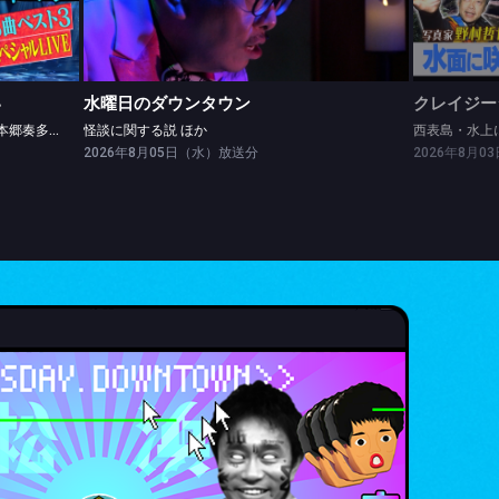
10人連続完コピチャレンジに佐野勇斗・本郷奏多参戦＆Snow Man SPライブ
怪談に関する説 ほか
い
水曜日のダウンタウン
クレイジー
10人連続完コピチャレンジに佐野勇斗・本郷奏多参戦＆Snow Man SPライブ
怪談に関する説 ほか
2026年8月05日（水）放送分
2026年8月