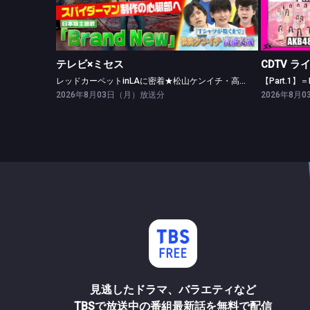
レッドカーペットinLAに密着★松山ケンイチ・高橋文哉ツッパリ勝負！
テレビ×ミセス
CDTV ラ
レッドカーペットinLAに密着★松山ケンイチ・高橋文哉ツッパリ勝負！
2026年8月03日（月）放送分
2026年8月
見逃したドラマ、バラエティなど
TBSで放送中の番組最新話を無料で配信