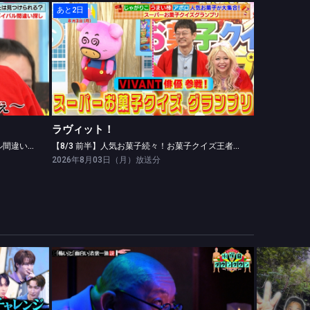
あと2日
ラヴィット！
【8/3 後半】ビリビリ！早押しサバイバル間違い探しで山中ビリビリの餌食に！？
【8/3 前半】人気お菓子続々！お菓子クイズ王者丸山に山中崇らが挑む
ラヴィット！
【8/3 後半】ビリビリ！早押しサバイバル間違い探しで山中ビリビリの餌食に！？
【8/3 前半】人気お菓子続々！お菓子クイズ王者丸山に山中崇らが挑む
2026年8月03日（月）放送分
い
水曜日のダウンタウン