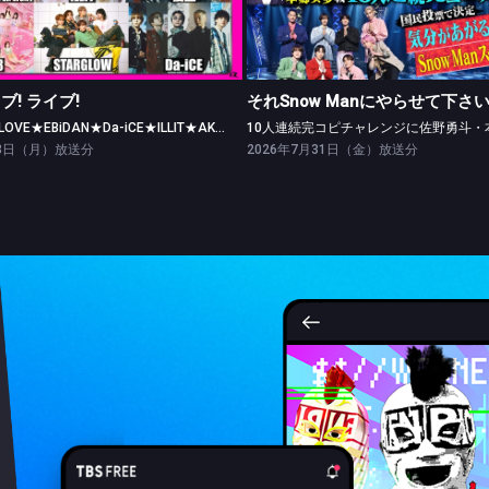
【Part.1】＝LOVE★EBiDAN★Da-iCE★ILLIT★AKB48
イブ! ライブ!
それSnow Manにやらせて下さ
【Part.1】＝LOVE★EBiDAN★Da-iCE★ILLIT★AKB48
03日（月）放送分
2026年7月31日（金）放送分