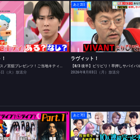
あと2日
ラヴィット！
ラヴィット！
【8/4 前半】スノ宮舘プレゼンツ！ご当地キティクイズ！
ト！
ラヴィット！
【8/4 前半】スノ宮舘プレゼンツ！ご当地キティクイズ！
04日（火）放送分
2026年8月03日（月）放送分
あと7日
CDTV ライブ! ライブ!
それSnow Manにやらせて下さ