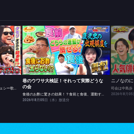
巷のウワサ大検証！それって実際どうなの会
浜田参戦SP★ISSA＆Toshl歌手軍vs樹ジェシー歌謡祭軍
食後のお酢に驚きの効果！？食前と食後、運動するなら？
司会は中
巷のウワサ大検証！それって実際どうな
ニノなのに
の会
浜田参戦SP★ISSA＆Toshl歌手軍vs樹ジェシー歌謡祭軍
司会は中島歩
2026年8月
食後のお酢に驚きの効果！？食前と食後、運動するなら？
2026年8月05日（水）放送分