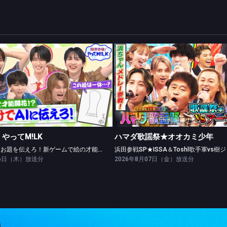
限界突破！やってM!LK
ハマダ歌謡祭★オオカミ少年
絵だけでAIにお題を伝えろ！新ゲームで絵の才能開花！？
やってM!LK
ハマダ歌謡祭★オオカミ少年
絵だけでAIにお題を伝えろ！新ゲームで絵の才能開花！？
06日（木）放送分
2026年8月07日（金）放送分