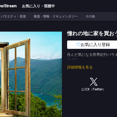
ve/Stream
お気に入り・視聴中
バラエティ・音楽
報道・情報・ドキュメンタリー
その他
憧れの地に家を買お
お気に入り登録
住んだ気になる世界紀行バラ
BS-TBS
詳細情報を見る
公式X（Twitter）