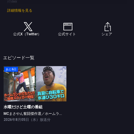
(C)RKK
詳細情報を見る
公式X（Twitter）
公式サイト
シェア
エピソード一覧
あと6日
水曜だけど土曜の番組
MCまさやん奮闘傑作選／ホームランを打ちたい／真夏に自転車で氷運び
水曜だけど土曜の番組
MCまさやん奮闘傑作選／ホームランを打ちたい／真夏に自転車で氷運び
2026年8月05日（水）放送分