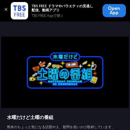
TBS FREE
TBS FREE ドラマやバラエティの見逃し
Open
無料見逃し配信
App
TBS FREE Appで開く 
水曜だけど土曜の番組
熊本のちょっと気になる話題や人、疑問を追いかけ取材しています。