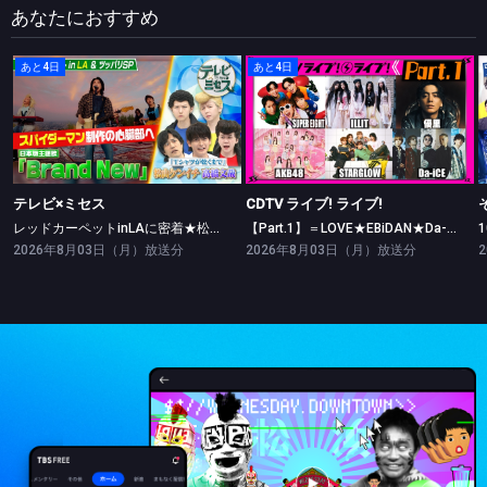
あなたにおすすめ
あと4日
あと4日
テレビ×ミセス
CDTV ライブ! ライブ!
レッドカーペットinLAに密着★松山ケンイチ・高橋文哉ツッパリ勝負！
【Part.1】＝LOVE★EBiDAN★Da-iCE★ILLIT★AKB48
テレビ×ミセス
CDTV ライブ! ライブ!
レッドカーペットinLAに密着★松山ケンイチ・高橋文哉ツッパリ勝負！
【Part.1】＝LOVE★EBiDAN★Da-iCE★ILLIT★AKB48
2026年8月03日（月）放送分
2026年8月03日（月）放送分