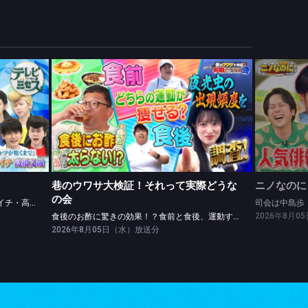
巷のウワサ大検証！それって実際どうなの会
レッドカーペットinLAに密着★松山ケンイチ・高橋文哉ツッパリ勝負！
食後のお酢に驚きの効果！？食前と食後、運動するなら？
司会は中
巷のウワサ大検証！それって実際どうな
ニノなのに
の会
レッドカーペットinLAに密着★松山ケンイチ・高橋文哉ツッパリ勝負！
司会は中島歩
2026年8月
食後のお酢に驚きの効果！？食前と食後、運動するなら？
2026年8月05日（水）放送分