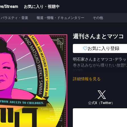
ve/Stream
お気に入り・視聴中
バラエティ・音楽
報道・情報・ドキュメンタリー
その他
週刊さんまとマツコ
お気に入り登録
明石家さんまとマツコ･デラッ
巻き込みながら喋りたい放題!
(C)TBS
詳細情報を見る
公式X（Twitter）