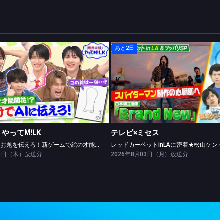
あと2日
限界突破！やってM!LK
テレビ×ミセス
絵だけでAIにお題を伝えろ！新ゲームで絵の才能開花！？
やってM!LK
テレビ×ミセス
絵だけでAIにお題を伝えろ！新ゲームで絵の才能開花！？
06日（木）放送分
2026年8月03日（月）放送分