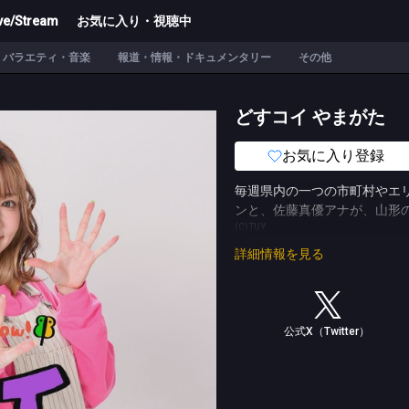
ve/Stream
お気に入り・視聴中
バラエティ・音楽
報道・情報・ドキュメンタリー
その他
どすコイ やまがた
お気に入り登録
毎週県内の一つの市町村やエ
ンと、佐藤真優アナが、山形
(C)TUY
詳細情報を見る
公式X（Twitter）