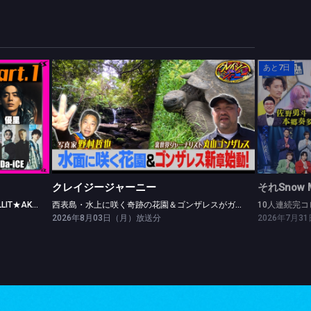
あと7日
クレイジージャーニー
そ
【Part.1】＝LOVE★EBiDAN★Da-iCE★ILLIT★AKB48
西表島・水上に咲く奇跡の花園＆ゴンザレスがガラパゴスへ！幻の花園＆楽園の裏！世界遺産ゴールデンSP
クレイジージャーニー
それSnow
【Part.1】＝LOVE★EBiDAN★Da-iCE★ILLIT★AKB48
西表島・水上に咲く奇跡の花園＆ゴンザレスがガラパゴスへ！幻の花園＆楽園の裏！世界遺産ゴールデンSP
2026年8月03日（月）放送分
2026年7月