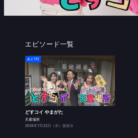
エピソード一覧
あと1日
どすコイ やまがた
天童場所
どすコイ やまがた
天童場所
2026年7月22日（水）放送分