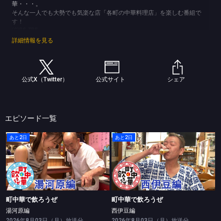
華・・・。
そんな一人でも大勢でも気楽な店「各町の中華料理店」を楽しむ番組で
す！
(C)BS-TBS
詳細情報を見る
公式X（Twitter）
公式サイト
シェア
エピソード一覧
あと2日
あと2日
町中華で飲ろうぜ
町中華で飲ろうぜ
湯河原編
西伊豆編
町中華で飲ろうぜ
町中華で飲ろうぜ
湯河原編
西伊豆編
2026年8月03日（月）放送分
2026年8月03日（月）放送分