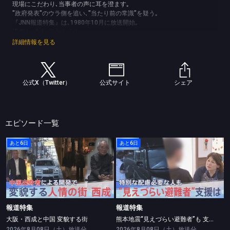
現場にこだわり､当事者の声に耳を澄ます｡
"政府発表"のウラ側を追い､"当たり前の常識"を疑う｡
『JNN報道特集』は､1980年10月に放送開始｡
過去も､今も､これからも､
激動する時代と､向き合い続けます｡
詳細情報を見る
(C)TBS
公式X（Twitter）
公式サイト
シェア
エピソード一覧
あと6日
あと6日
報道特集
報道特集
大阪・西成と中国 変貌する街
熊本地震“見えづらい避難者”も 支援は？
報道特集
報道特集
大阪・西成と中国 変貌する街
熊本地震“見えづらい避難者”も 支援は？
2026年8月08日（土）放送分
2026年8月08日（土）放送分