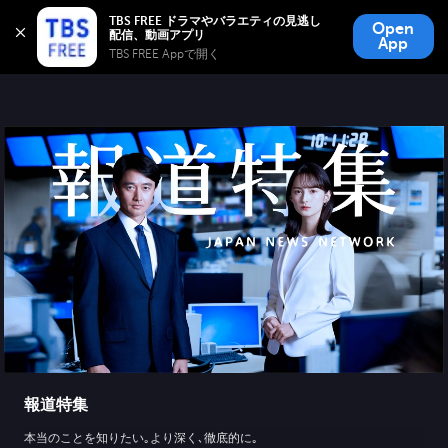
TBS FREE
TBS FREE ドラマやバラエティの見逃し
Open
無料見逃し配信
App
TBS FREE Appで開く 
報道特集
本当のことを知りたい｡より深く､徹底的に｡