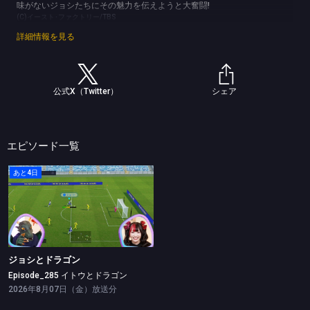
味がないジョシたちにその魅力を伝えようと大奮闘!
(C)イースト･ファクトリー/TBS
詳細情報を見る
公式X（Twitter）
シェア
エピソード一覧
あと4日
ジョシとドラゴン
Episode_285 イトウとドラゴン
ジョシとドラゴン
Episode_285 イトウとドラゴン
2026年8月07日（金）放送分