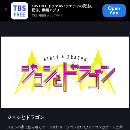
TBS FREE
TBS FREE ドラマやバラエティの見逃し
Open
無料見逃し配信
App
TBS FREE Appで開く 
ジョシとドラゴン
ジョシの家に住み着くゲーム大好きドラゴンがいた!ドラゴンはゲームに興