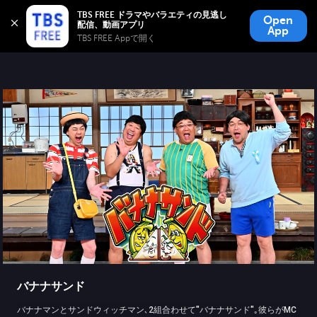
TBS FREE
TBS FREE ドラマやバラエティの見逃し
Open
無料見逃し配信
App
TBS FREE Appで開く 
バナナサンド
バナナマンとサンドウィッチマン､2組合わせて"バナナサンド"｡彼らがMC