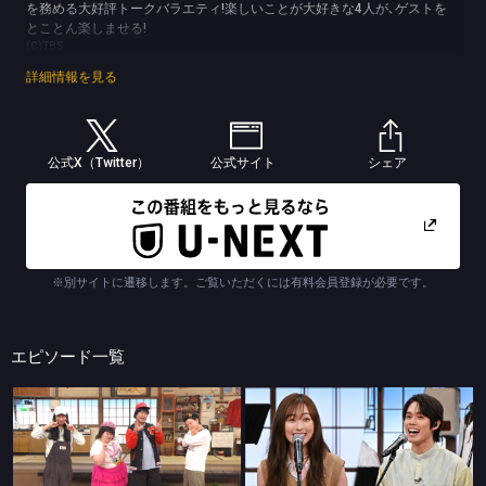
を務める大好評トークバラエティ!楽しいことが大好きな4人が､ゲストを
とことん楽しませる!
(C)TBS
詳細情報を見る
公式X（Twitter）
公式サイト
シェア
※別サイトに遷移します。ご覧いただくには有料会員登録が必要です。
エピソード一覧
バナナサンド
バナナサンド
3文字連想ゲーム
ハモリ我慢成功率100%俳優・福原遥＆細田佳央太が初挑戦