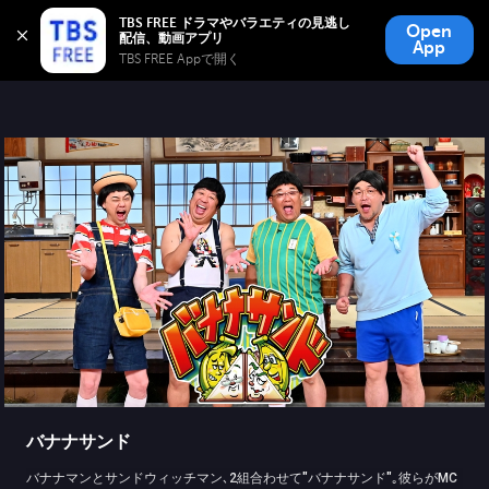
TBS FREE
TBS FREE ドラマやバラエティの見逃し
Open
無料見逃し配信
App
TBS FREE Appで開く 
バナナサンド
バナナマンとサンドウィッチマン､2組合わせて"バナナサンド"｡彼らがMC