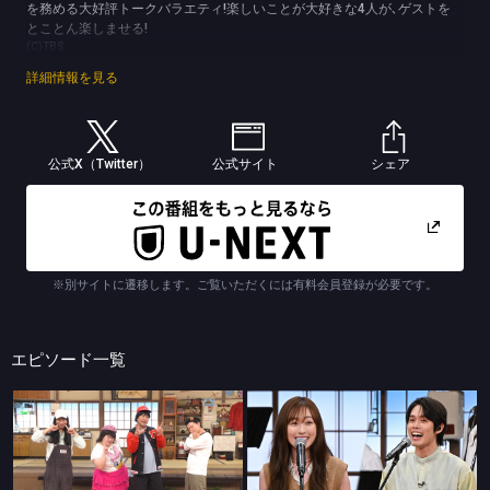
を務める大好評トークバラエティ!楽しいことが大好きな4人が､ゲストを
とことん楽しませる!
(C)TBS
詳細情報を見る
公式X（Twitter）
公式サイト
シェア
※別サイトに遷移します。ご覧いただくには有料会員登録が必要です。
エピソード一覧
バナナサンド
バナナサンド
3文字連想ゲーム
ハモリ我慢成功率100%俳優・福原遥＆細田佳央太が初挑戦