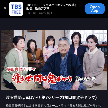
TBS FREE
TBS FREE ドラマやバラエティの見逃し
Open
無料見逃し配信
App
TBS FREE Appで開く 
渡る世間は鬼ばかり 第7シリーズ(橋田壽賀子ドラマ)
橋田壽賀子脚本による国民的人気ホームドラマ「渡る世間は鬼ばかり」の