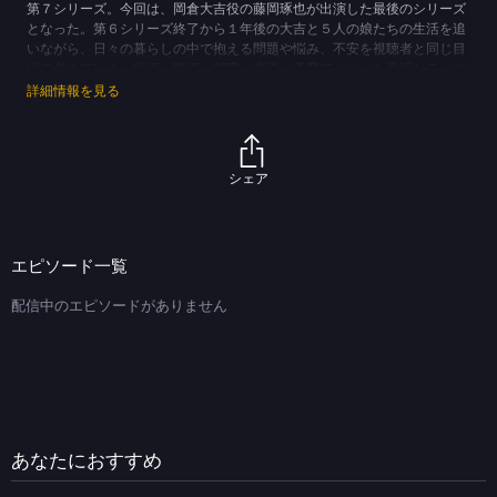
第７シリーズ。今回は、岡倉大吉役の藤岡琢也が出演した最後のシリーズ
となった。第６シリーズ終了から１年後の大吉と５人の娘たちの生活を追
いながら、日々の暮らしの中で抱える問題や悩み、不安を視聴者と同じ目
線で考えていく。結婚、離婚、就職、進学、子育てといった身近なテーマ
を題材に、時代と共に変わっていく家族の姿を描く。親と子供、夫と妻、
詳細情報を見る
嫁と姑…自らを投影できる登場人物に出会える作品。
(C)TBS
シェア
エピソード一覧
配信中のエピソードがありません
あなたにおすすめ