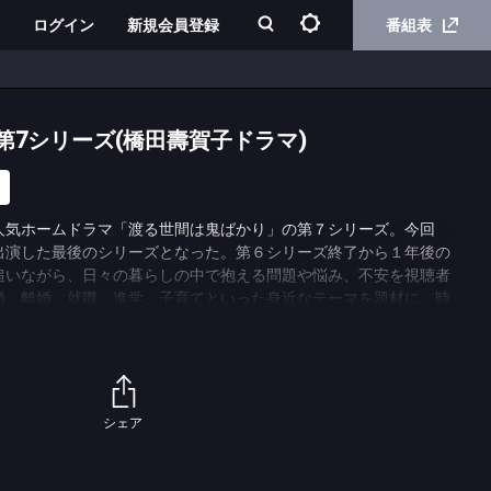
ログイン
新規会員登録
番組表
第7シリーズ(橋田壽賀子ドラマ)
人気ホームドラマ「渡る世間は鬼ばかり」の第７シリーズ。今回
出演した最後のシリーズとなった。第６シリーズ終了から１年後の
追いながら、日々の暮らしの中で抱える問題や悩み、不安を視聴者
婚、離婚、就職、進学、子育てといった身近なテーマを題材に、時
姿を描く。親と子供、夫と妻、嫁と姑…自らを投影できる登場人物
シェア