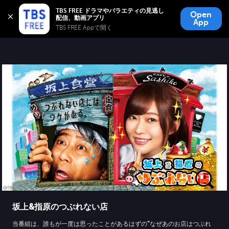
TBS FREE
TBS FREE ドラマやバラエティの見逃し
Open
無料見逃し配信
App
TBS FREE Appで開く 
坂上&指原のつぶれない店
当番組は、誰もが一度は思ったことがあるはずの“なぜあのお店はつぶれ