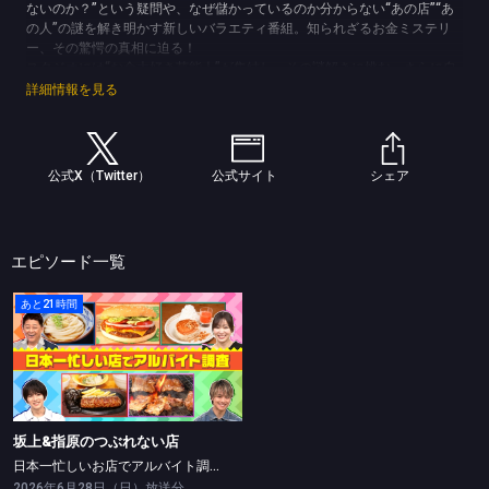
ないのか？”という疑問や、なぜ儲かっているのか分からない“あの店”“あ
の人”の謎を解き明かす新しいバラエティ番組。知られざるお金ミステリ
ー、その驚愕の真相に迫る！
スタジオには“お金大好き芸能人”が集結し、その謎解きに挑む。さらに自
身の商売の裏話や成功・失敗談などを披露！
詳細情報を見る
この番組でしか明かされない“芸能人のお金事情”にMC2人が忖度なく斬り
込んでいく！
そして、なんといっても注目はMCを務める2人。各方面で活躍し歯に衣着
せぬ発言が注目され、今テレビ界で最も勢いのある坂上忍と、アイドルの
公式X（Twitter）
公式サイト
シェア
枠を飛び越え劇場の支配人やアイドルのプロデューサーをも任されるなど
活躍著しい指原莉乃のドリームタッグでお届けする！！家族で楽しめて、
タメになるお金バラエティ！お楽しみに！
(C)TBS
エピソード一覧
あと21時間
坂上&指原のつぶれない店
日本一忙しいお店でアルバイト調査！
坂上&指原のつぶれない店
日本一忙しいお店でアルバイト調査！
2026年6月28日（日）放送分