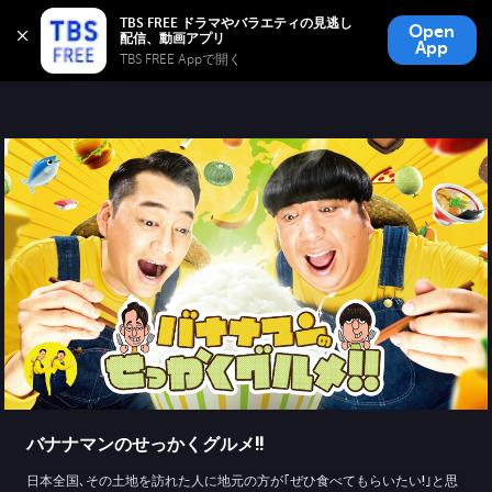
TBS FREE
TBS FREE ドラマやバラエティの見逃し
Open
無料見逃し配信
App
TBS FREE Appで開く 
バナナマンのせっかくグルメ!!
日本全国､その土地を訪れた人に地元の方が｢ぜひ食べてもらいたい!｣と思