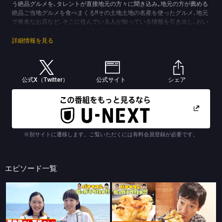
う絶品グルメを､タレントが直接地元の方々に聞き込み｡地元の方が薦める
絶品ご当地グルメを食べまくる!!その土地土地の名産を使ったグルメ､地元
で有名なお店など､そこに住んでいる人が知っている情報を引き出し､おい
しいグルメだけでなくその土地の魅力も紹介する｡
(C)TBS
詳細情報を見る
公式X（Twitter）
公式サイト
シェア
※別サイトに遷移します。ご覧いただくには有料会員登録が必要です。
エピソード一覧
バナナマンのせっかくグルメ!!
バナナマンのせっかくグルメ!!
夏に行きたい！北海道の人気観光地で食べまくりSP
夏に行きたい人気リゾート地SP