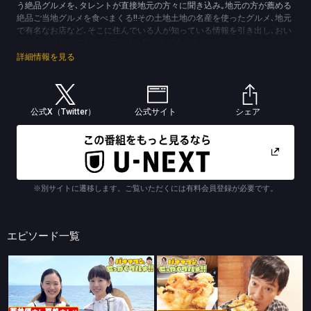
う絶品グルメを､タレントが直接地元の方々に聞き込み｡地元の方が薦める
絶品ご当地グルメを食べまくる!!その土地土地の名産を使ったグルメ､地元
で有名なお店など､そこに住んでいる人が知っている情報を引き出し､おい
しいグルメだけでなくその土地の魅力も紹介する｡
(C)TBS
詳細情報を見る
公式X（Twitter）
公式サイト
シェア
※別サイトに遷移します。ご覧いただくには有料会員登録が必要です。
エピソード一覧
バナナマンのせっかくグルメ!!
バナナマンのせっかくグルメ!!
夏に行きたい！北海道の人気観光地で食べまくりSP
夏に行きたい人気リゾート地SP