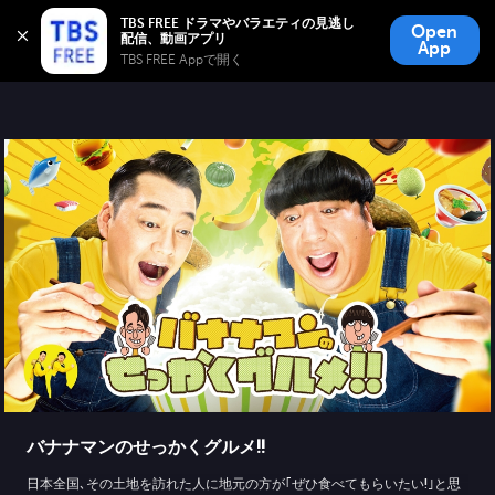
TBS FREE
TBS FREE ドラマやバラエティの見逃し
Open
無料見逃し配信
App
TBS FREE Appで開く 
バナナマンのせっかくグルメ!!
日本全国､その土地を訪れた人に地元の方が｢ぜひ食べてもらいたい!｣と思