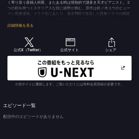
く寄り添う産婦人科医、またある時は情熱的で謎多き天才ピアニスト。２
つの顔を持つミステリアスな役に綾野が挑む。原作は鈴ノ木ユウのヒュー
マン医療漫画。ドラマ化にあたり、過去TBSで放送した医療ドラマの精鋭
スタッフが結集。演出は、映画「罪の声」「花束みたいな恋をした」で大
ヒットを飛ばした土井裕泰が務める。産婦人科医にフォーカスをあて、
詳細情報を見る
「命を授かる奇跡の素晴らしさ」と、“命の誕生する現場”に関わる人たち
を丁寧に描き、あたたかいヒューマンドラマをお届けする。
(C)TBS (C)鈴ノ木ユウ／講談社
公式X（Twitter）
公式サイト
シェア
※別サイトに遷移します。ご覧いただくには有料会員登録が必要です。
エピソード一覧
配信中のエピソードがありません