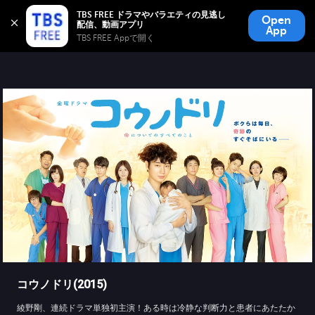
TBS FREE
TBS FREE ドラマやバラエティの見逃し
Open
無料見逃し配信
App
TBS FREE Appで開く 
コウノドリ(2015)
綾野剛、連続ドラマ単独初主演！ある時は冷静な判断力と患者にあたたか