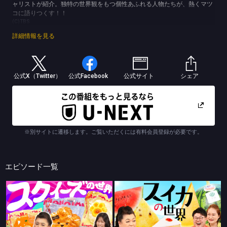
ャリストが紹介。独特の世界観をもつ個性あふれる人物たちが、熱くマツ
コに語りつくす！！
(C)TBS
詳細情報を見る
公式X（Twitter）
公式Facebook
公式サイト
シェア
※別サイトに遷移します。ご覧いただくには有料会員登録が必要です。
エピソード一覧
マツコの知らない世界
マツコの知らない世界
後半「スクイーズの世界」
前半「スイカの世界」