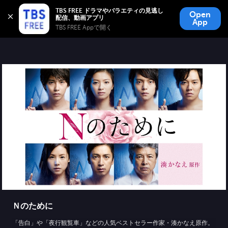
TBS FREE
TBS FREE ドラマやバラエティの見逃し
Open
無料見逃し配信
App
TBS FREE Appで開く 
Ｎのために
「告白」や「夜行観覧車」などの人気ベストセラー作家・湊かなえ原作。