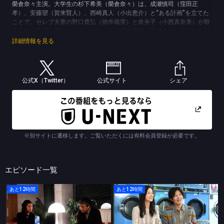
榮倉奈々主演。大学生の杉下希美（榮倉奈々）は、成瀬慎司（窪田正
孝）、安藤望（賀来賢人）、西崎真人（小出恵介）と“ある計画”を立てた
ことで、セレブ夫妻の野口貴弘（徳井義実）と奈央子（小西真奈美）が殺
害された現場に居合わせてしまう。その場で西崎が逮捕され、自供から有
罪が確定し、懲役１０年が言い渡される。１０年後、この事件の判決に疑
詳細情報を見る
いを抱く元警察官・高野茂（三浦友和）は、事件の真相を追い始める。登
場人物たちに共通する、イニシャル「N」。Nたちはどのように出会い、
誰を愛し、どんな罪を犯したのか…。現在と過去を交錯させながら、事件
の真実を明らかにしていく純愛ミステリー！
公式X（Twitter）
公式サイト
シェア
(C)TBSスパークル／TBS
※別サイトに遷移します。ご覧いただくには有料会員登録が必要です。
エピソード一覧
あと12時間
あと12時間
Ｎのために
Ｎのために
第７話 「語られる事件の悲劇…歪んだ愛の代償」
第６話 「許されぬ愛…罪人たちの悲しい告白」