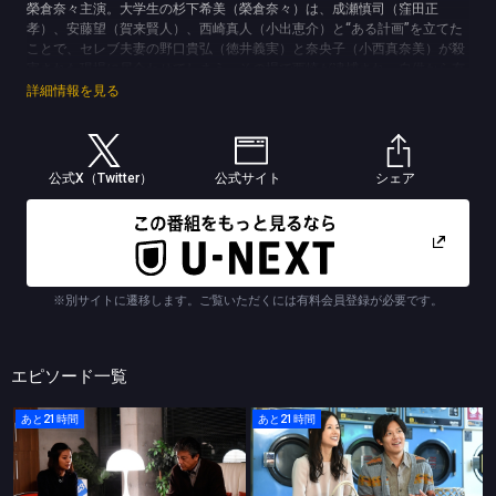
榮倉奈々主演。大学生の杉下希美（榮倉奈々）は、成瀬慎司（窪田正
孝）、安藤望（賀来賢人）、西崎真人（小出恵介）と“ある計画”を立てた
ことで、セレブ夫妻の野口貴弘（徳井義実）と奈央子（小西真奈美）が殺
害された現場に居合わせてしまう。その場で西崎が逮捕され、自供から有
罪が確定し、懲役１０年が言い渡される。１０年後、この事件の判決に疑
詳細情報を見る
いを抱く元警察官・高野茂（三浦友和）は、事件の真相を追い始める。登
場人物たちに共通する、イニシャル「N」。Nたちはどのように出会い、
誰を愛し、どんな罪を犯したのか…。現在と過去を交錯させながら、事件
の真実を明らかにしていく純愛ミステリー！
公式X（Twitter）
公式サイト
シェア
(C)TBSスパークル／TBS
※別サイトに遷移します。ご覧いただくには有料会員登録が必要です。
エピソード一覧
あと21時間
あと21時間
Ｎのために
Ｎのために
第７話 「語られる事件の悲劇…歪んだ愛の代償」
第６話 「許されぬ愛…罪人たちの悲しい告白」