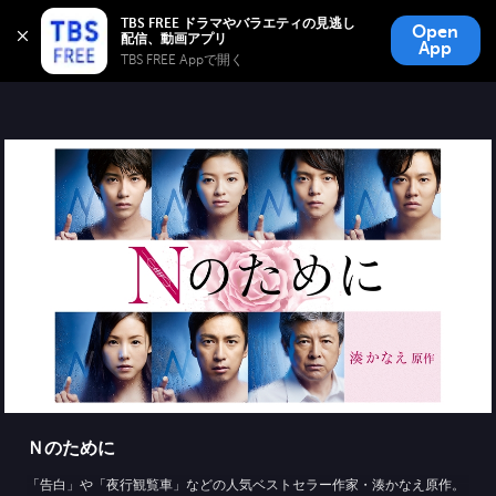
TBS FREE
TBS FREE ドラマやバラエティの見逃し
Open
無料見逃し配信
App
TBS FREE Appで開く 
Ｎのために
「告白」や「夜行観覧車」などの人気ベストセラー作家・湊かなえ原作。