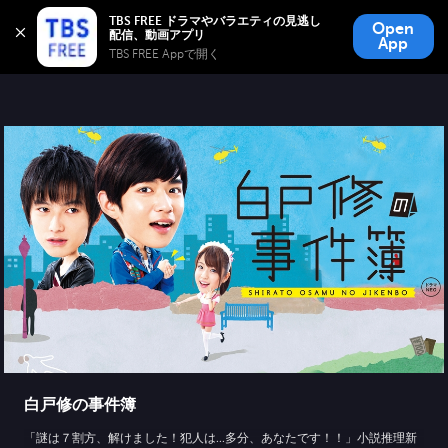
TBS FREE
TBS FREE ドラマやバラエティの見逃し
Open
無料見逃し配信
App
TBS FREE Appで開く 
白戸修の事件簿
「謎は７割方、解けました！犯人は…多分、あなたです！！」小説推理新