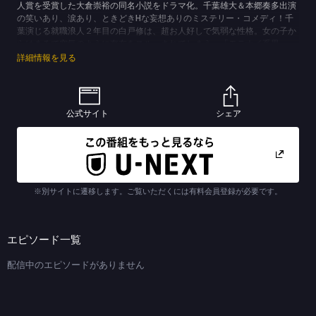
人賞を受賞した大倉崇裕の同名小説をドラマ化。千葉雄大＆本郷奏多出演
の笑いあり、涙あり、ときどきHな妄想ありのミステリー・コメディ！千
葉演じる就職浪人２年目の白戸修は、超お人好しで気弱な性格。女の子か
らはまるで空気のように存在をスルーされてしまう、「モテナイ系男
子」。ところが、本郷演じる幼なじみの黒崎仁志との再会をきっかけに、
詳細情報を見る
白戸の人生は激変！なぜか“事件からモテる”ようになり、次から次へと厄
介な出来事に巻き込まれてゆく。本音を言えば、“事件解決”より“自分の就
活”を優先させたいのだが、一度引き受けた事件を放っておくこともでき
ず…！？白戸を事件に巻き込む相棒となる張本人は毎回異なり、さらに張
公式サイト
シェア
本人自身が“ウラの顔”を持っているため、ミステリアスなストーリーが展
開される。数々の事件を経て、少しずつ成長を遂げてゆく主人公と、そん
な彼のお人良しな性格に影響を受ける周囲の人々の姿にも注目！
(C)TBS (C)大倉崇裕／双葉社
※別サイトに遷移します。ご覧いただくには有料会員登録が必要です。
エピソード一覧
配信中のエピソードがありません