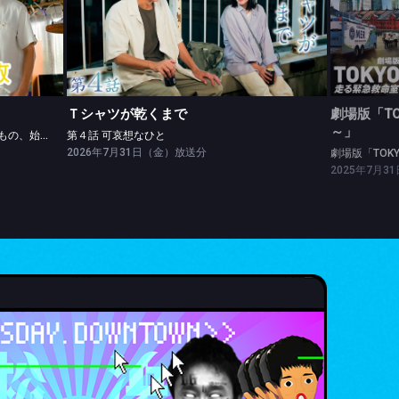
Ｔシャツが乾くまで
劇場版「
第４話 「かわいい」で得るもの、失くすもの、始まる♥もの
第４話 可哀想なひと
劇場版「
Ｔシャツが乾くまで
劇場版「TO
～」
第４話 「かわいい」で得るもの、失くすもの、始まる♥もの
第４話 可哀想なひと
2026年7月31日（金）放送分
劇場版「TOK
2025年7月