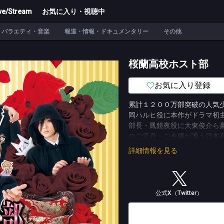
ve/Stream
お気に入り・視聴中
バラエティ・音楽
報道・情報・ドキュメンタリー
その他
桜蘭高校ホスト部
お気に入り登録
累計１２００万部突破の人気
岡ハルヒ役に本作がドラマ初
部長・鳳鏡夜役に大東俊介ら
のご子息・ご令嬢が通う日本有
をもてあます美男子６人が、
詳細情報を見る
物語は主人公・ハルヒがホス
り、学園でただ１人の“庶民
ままホストデビューすること
(C)TBS (C)葉鳥ビスコ／白泉社
公式X（Twitter）