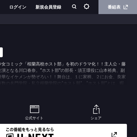
ログイン
新規会員登録
番組表
少女コミック「桜蘭高校ホスト部」を初のドラマ化！！主人公・藤
主演となる川口春奈。“ホスト部”の部長・須王環役に山本裕典、副
豪華なイケメンが勢ぞろい！！舞台は、１に家柄、２にお金、良家
数の名門学院・私立桜蘭学院の“ホスト部”。“ホスト部”とは、暇
同じく暇をもてあますお嬢様をもてなし潤わす華麗なる遊戯集団。
ト部に迷い込んでしまうことから始まる。成績優秀な特待生であ
”ハルヒは、ちょっとしたアクシデントから、部長の環に命じられる
に…。
公式サイト
シェア