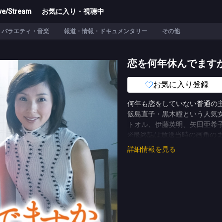
ve/Stream
お気に入り・視聴中
バラエティ・音楽
報道・情報・ドキュメンタリー
その他
恋を何年休んでます
お気に入り登録
何年も恋をしていない普通の
飯島直子・黒木瞳という人気
トオル、伊藤英明、矢田亜希
※最終話は放送当時の画角の
(C)TBS
詳細情報を見る