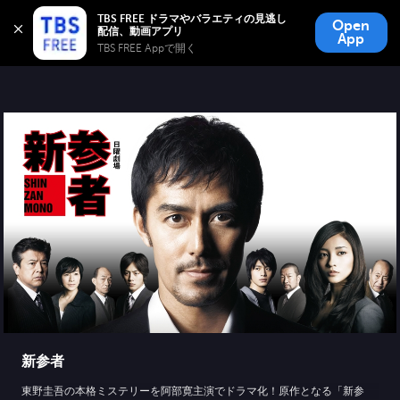
TBS FREE
TBS FREE ドラマやバラエティの見逃し
Open
無料見逃し配信
App
TBS FREE Appで開く 
新参者
東野圭吾の本格ミステリーを阿部寛主演でドラマ化！原作となる「新参