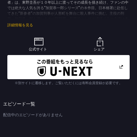
者」は、東野圭吾が１０年以上に渡ってその成長を描き続け、ファンの中
では絶大な人気を誇る“加賀恭一郎シリーズ”の８作目。日本橋署に赴任し
てきた“新参者”の加賀刑事が人形町を舞台に殺人事件に挑む。主役の刑
事・加賀恭一郎を演じるのは阿部寛。刑事役としての連続ドラマ主演は本
作が初で、原作の東野圭吾とも初のタッグを組むことになる。ヒロイン・
詳細情報を見る
青山亜美は黒木メイサが演じ、殺された女性の一人息子で恋人と同棲生活
を送る清瀬弘毅には向井理が扮する。他に、溝端淳平、木村祐一、泉谷し
げる、笹野高史、原田美枝子、三浦友和ら豪華俳優陣が脇を固める。ま
た、杏、市原悦子、香川照之、草刈民代、寺島進、夏川結衣、倍賞美津
公式サイト
シェア
子、速水もこみち、原田芳雄ら多彩なゲスト出演者たちもこのドラマに一
層の深みを与える。
(C)TBS (C)東野圭吾「新参者」（講談社刊）
※別サイトに遷移します。ご覧いただくには有料会員登録が必要です。
エピソード一覧
配信中のエピソードがありません