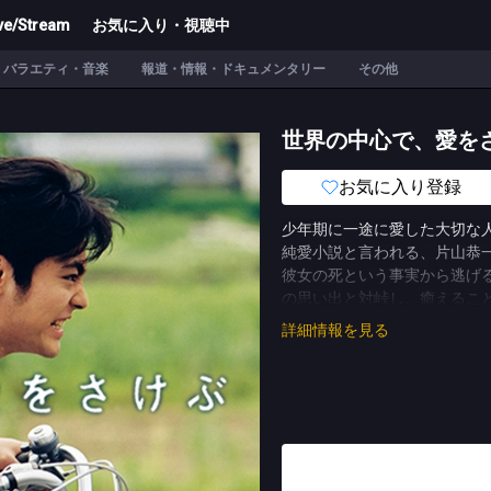
ve/Stream
お気に入り・視聴中
バラエティ・音楽
報道・情報・ドキュメンタリー
その他
世界の中心で、愛を
お気に入り登録
少年期に一途に愛した大切な
純愛小説と言われる、片山恭
彼女の死という事実から逃げ
の思い出と対峠し、癒えるこ
たいと一歩を踏み出すまでを
詳細情報を見る
年後の朔太郎を緒形直人が演
廣瀬亜紀には、オーディショ
桜井幸子、手塚理美、松下由
カ、夏帆ら豪華キャストが脇
マ・オリジナルストーリーで
※作品のオリジナリティを尊
(C)TBS (C)片山恭一・小学館