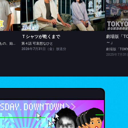
Ｔシャツが乾くまで
劇場版「
第４話 「かわいい」で得るもの、失くすもの、始まる♥もの
第４話 可哀想なひと
劇場版「
Ｔシャツが乾くまで
劇場版「TO
～」
第４話 「かわいい」で得るもの、失くすもの、始まる♥もの
第４話 可哀想なひと
2026年7月31日（金）放送分
劇場版「TOK
2025年7月