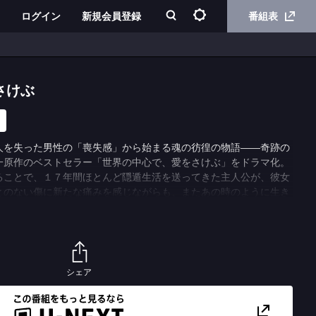
ログイン
新規会員登録
番組表
さけぶ
人を失った男性の「喪失感」から始まる魂の彷徨の物語――奇跡の
一原作のベストセラー「世界の中心で、愛をさけぶ」をドラマ化。
ることで、１７年間ほとんど隠遁生活を送ってきた主人公が、彼女
とのない傷に新たな痛みを感じながらも、またあの時のように生き
描く。主人公・松本朔太郎（＝サク）の高校時代を山田孝之、１７
じ、現在と過去が交錯しながらストーリーは展開する。ヒロイン・
ンで７２３名の中から選ばれた綾瀬はるか。このほか、三浦友和、
樹、仲代達矢ら演技派をはじめ、田中幸太朗、柄本佑、本仮屋ユイ
を固める。純粋で哀切な原作に忠実に、映画ともまた異なったドラ
シェア
お送りする。
重し、放送当時のまま配信いたします。