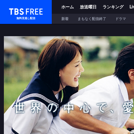
ホーム
放送曜日
ランキング
Li
TBS FREE
新着
まもなく配信終了
ドラマ
無料見逃し配信