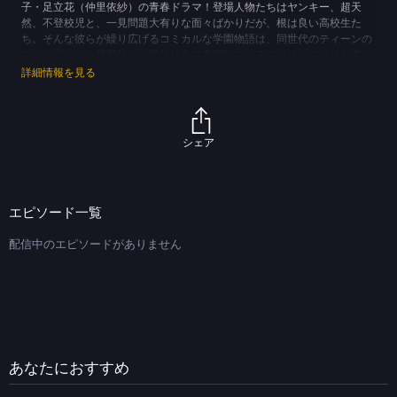
子・足立花（仲里依紗）の青春ドラマ！登場人物たちはヤンキー、超天
然、不登校児と、一見問題大有りな面々ばかりだが、根は良い高校生た
ち。そんな彼らが繰り広げるコミカルな学園物語は、同世代のティーンの
みならず、その親世代や、現代社会で奮闘している２０代、３０代も楽し
める。共演は本郷奏多、小柳友、川口春奈、鈴木亮平、皆川猿時、古田新
詳細情報を見る
太、堀ちえみ、大和田美帆、伊東四朗ほか。
(C)TBS (C)吉河美希／講談社
シェア
エピソード一覧
配信中のエピソードがありません
あなたにおすすめ