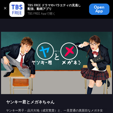
TBS FREE
TBS FREE ドラマやバラエティの見逃し
Open
無料見逃し配信
App
TBS FREE Appで開く 
ヤンキー君とメガネちゃん
ヤンキー男子・品川大地（成宮寛貴）と、一見普通の真面目なメガネ女